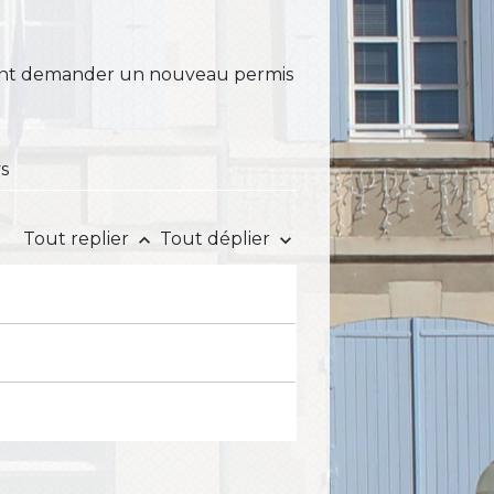
mment demander un nouveau permis
ys
Tout replier
Tout déplier
keyboard_arrow_up
keyboard_arrow_down