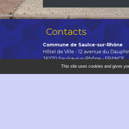
Contacts
Commune de Saulce-sur-Rhône
Hôtel de Ville - 12 avenue du Dauphi
26270 Saulce-sur-Rhône - FRANCE
+33 4 75 63 00 20
This site uses cookies and gives you
Contact par formulaire
accueil@saulce.com
Horaires d'ouverture de la Mairie :
Lundi, vendredi : 9h - 12h // 14h -
Mardi, mercredi de 9h à 12h