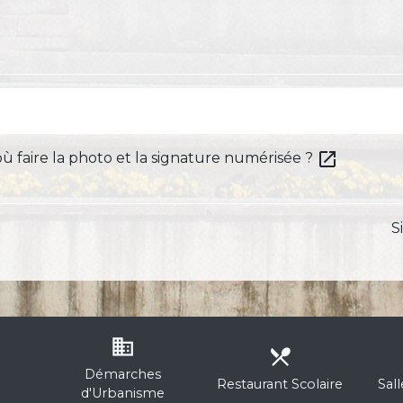
open_in_new
où faire la photo et la signature numérisée ?
S
business
local_dining
Démarches
Restaurant Scolaire
Sal
d'Urbanisme