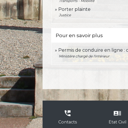
Transports - Mobilité
Porter plainte
Justice
Pour en savoir plus
Permis de conduire en ligne : 
Ministère chargé de l'intérieur
perm_phone_msg
recent_actors
Contacts
Etat Civil