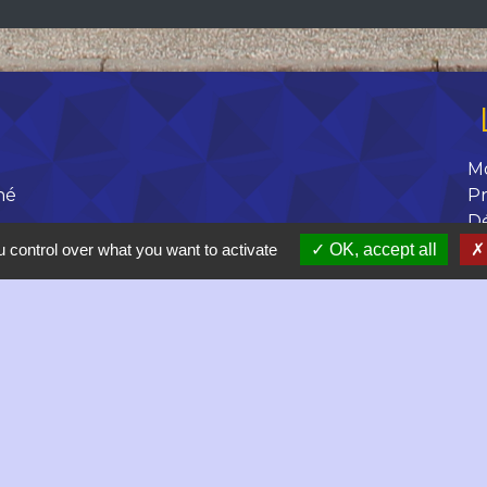
M
né
Pr
D
R
 control over what you want to activate
OK, accept all
 17h