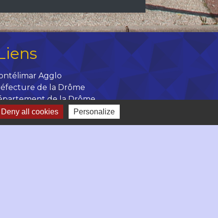
Liens
ontélimar Agglo
éfecture de la Drôme
épartement de la Drôme
égion Auvergne Rhône Alpes
Deny all cookies
Personalize