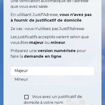
une vérification automatique de l'adresse
que vous avez saisie.
En utilisant Justif'Adresse,
vous n'avez pas
à fournir de justificatif de domicile
.
2e cas : vous n'utilisez pas Justif'Adresse
Les justificatifs acceptés varient selon que
vous êtes
majeur
ou
mineur
.
Préparez une
version numérisée
pour
faire la
demande en ligne
.
Majeur
Mineur
check_box_outline_blank
Vous avez un justificatif de
domicile à votre nom