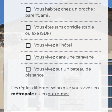
check_box_outline_blank
Vous habitez chez un proche :
parent, ami...
check_box_outline_blank
Vous êtes sans domicile stable
ou fixe (SDF)
check_box_outline_blank
Vous vivez à l'hôtel
check_box_outline_blank
Vous vivez dans une caravane
check_box_outline_blank
Vous vivez sur un bateau de
plaisance
Les règles diffèrent selon que vous vivez en
métropole
ou en
outre-mer
.