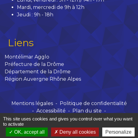
Mardi, mercredi de 9h à 12h
Jeudi : 9h - 18h
Liens
Montélimar Agglo
Préfecture de la Drôme
Département de la Drôme
Région Auvergne Rhône Alpes
Mentions légales
-
Politique de confidentialité
-
Accessibilité
-
Plan du site
-
Gestion des cookies
This site uses cookies and gives you control over what you want
to activate
OK, accept all
Deny all cookies
Personalize
Site créé en partenariat avec Réseau des Communes