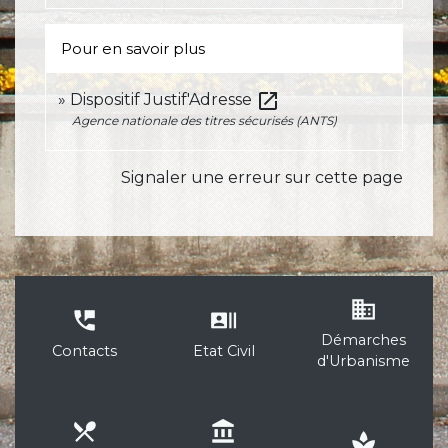
Pour en savoir plus
open_in_new
Dispositif Justif'Adresse
Agence nationale des titres sécurisés (ANTS)
Signaler une erreur sur cette page
business
perm_phone_msg
recent_actors
Démarches
Contacts
Etat Civil
d'Urbanisme
local_dining
account_balance
spa