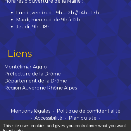
Horaires d'ouverture de la Mairie :
Lundi, vendredi : 9h - 12h // 14h - 17h
Mardi, mercredi de 9h à 12h
Jeudi : 9h - 18h
Liens
Montélimar Agglo
Préfecture de la Drôme
Département de la Drôme
Région Auvergne Rhône Alpes
Mentions légales
-
Politique de confidentialité
-
Accessibilité
-
Plan du site
-
Gestion des cookies
This site uses cookies and gives you control over what you want
to activate