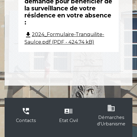
demande pour bénéficier de
la surveillance de votre
résidence en votre absence
:
file_download
2024_Formulaire-Tranquilite-
Saulce.pdf (PDF - 424.74 kB)
business
perm_phone_msg
recent_actors
Démarches
Contacts
Etat Civil
d'Urbanisme