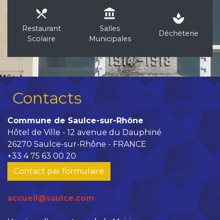
local_dining
account_balance
spa
Restaurant
Salles
Déchèterie
Scolaire
Municipales
Contacts
Commune de Saulce-sur-Rhône
Hôtel de Ville - 12 avenue du Dauphiné
26270 Saulce-sur-Rhône - FRANCE
+33 4 75 63 00 20
Contact par formulaire
accueil@saulce.com