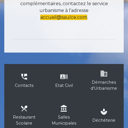
complémentaires, contactez le service
urbanisme à l'adresse
accueil@saulce.com
.
business
perm_phone_msg
recent_actors
Démarches
Contacts
Etat Civil
d'Urbanisme
local_dining
account_balance
spa
Restaurant
Salles
Déchèterie
Scolaire
Municipales