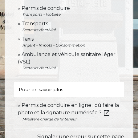
Permis de conduire
Transports - Mobilité
Transports
Secteurs d'activité
Taxis
Argent - Impôts - Consommation
Ambulance et véhicule sanitaire léger
(VSL)
Secteurs d'activité
Pour en savoir plus
Permis de conduire en ligne : où faire la
open_in_new
photo et la signature numérisée ?
Ministère chargé de l'intérieur
Signaler une erreur sur cette page