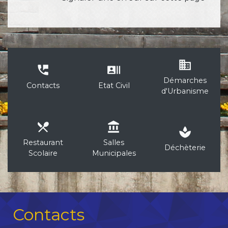
business
perm_phone_msg
recent_actors
Démarches
Contacts
Etat Civil
d'Urbanisme
local_dining
account_balance
spa
Restaurant
Salles
Déchèterie
Scolaire
Municipales
Contacts