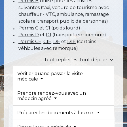
Permis B
utilisé pour les activités
suivantes (taxi, voiture de tourisme avec
chauffeur - VTC, ambulance, ramassage
scolaire, transport public de personnes)
Permis C
et
C1
(poids lourd)
Permis D
et
D1
(transport en commun)
Permis CE
,
C1E
,
DE
et
D1E
(certains
véhicules avec remorque)
Tout replier
Tout déplier
keyboard_arrow_up
keyboard_arrow_down
Vérifier quand passer la visite
médicale
Prendre rendez-vous avec un
médecin agréé
Préparer les documents à fournir
Passer la visite médicale