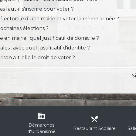
s faut-il s'inscrire pour voter ?
te électorale d'une mairie et voter la même année ?
rochaines élections ?
le en mairie : quel justificatif de domicile ?
rales : avec quel justificatif d'identité ?
on a-t-elle le droit de voter ?
S
business
local_dining
Démarches
Restaurant Scolaire
Sal
d'Urbanisme