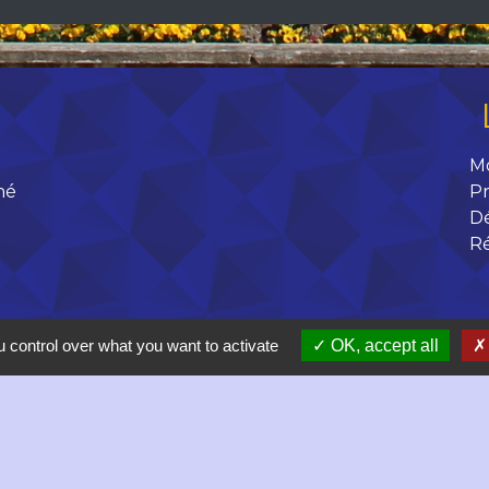
M
né
Pr
D
R
 control over what you want to activate
OK, accept all
 17h