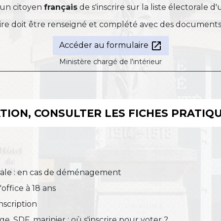
 un citoyen
français
de s'inscrire sur la liste électorale d'
re doit être renseigné et complété avec des documents ju
open_in_new
Accéder au formulaire
Ministère chargé de l'intérieur
ION, CONSULTER LES FICHES PRATIQU
ctorale : en cas de déménagement
'office à 18 ans
inscription
age, SDF, marinier : où s'inscrire pour voter ?