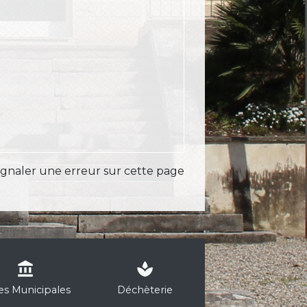
ignaler une erreur sur cette page
account_balance
spa
les Municipales
Déchèterie