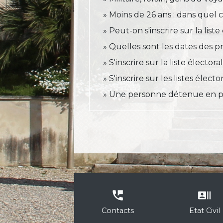
Moins de 26 ans : dans quel ca
Peut-on s'inscrire sur la lis
Quelles sont les dates des p
S'inscrire sur la liste électora
S'inscrire sur les listes électo
Une personne détenue en pris
perm_phone_msg
recent_actors
Contacts
Etat Civil