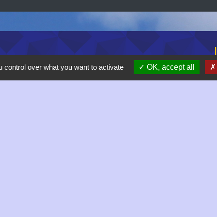
 control over what you want to activate
OK, accept all
M
né
Pr
D
R
 17h