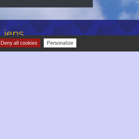
Liens
Deny all cookies
Personalize
ontélimar Agglo
éfecture de la Drôme
épartement de la Drôme
égion Auvergne Rhône Alpes