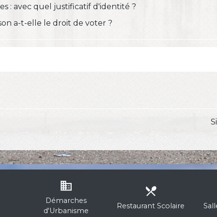
les : avec quel justificatif d'identité ?
 a-t-elle le droit de voter ?
S
business
local_dining
Démarches
Restaurant Scolaire
Sal
d'Urbanisme