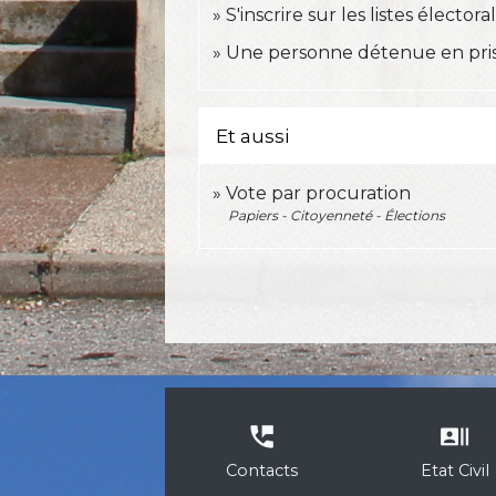
S'inscrire sur les listes électora
Une personne détenue en prison
Et aussi
Vote par procuration
Papiers - Citoyenneté - Élections
perm_phone_msg
recent_actors
Contacts
Etat Civil