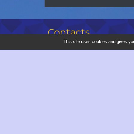
Contacts
This site uses cookies and gives you
Commune de Saulce-sur-Rhône
Hôtel de Ville - 12 avenue du Dauphi
26270 Saulce-sur-Rhône - FRANCE
+33 4 75 63 00 20
Contact par formulaire
accueil@saulce.com
Horaires d'ouverture de la Mairie :
Lundi, vendredi : 9h - 12h // 14h -
Mardi, mercredi de 9h à 12h
Jeudi : 9h - 18h