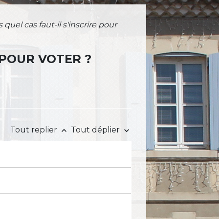
quel cas faut-il s'inscrire pour
E POUR VOTER ?
Tout replier
Tout déplier
keyboard_arrow_up
keyboard_arrow_down