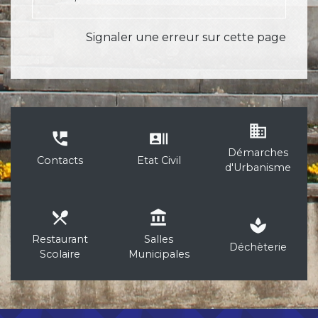
Signaler une erreur sur cette page
business
perm_phone_msg
recent_actors
Démarches
Contacts
Etat Civil
d'Urbanisme
local_dining
account_balance
spa
Restaurant
Salles
Déchèterie
Scolaire
Municipales