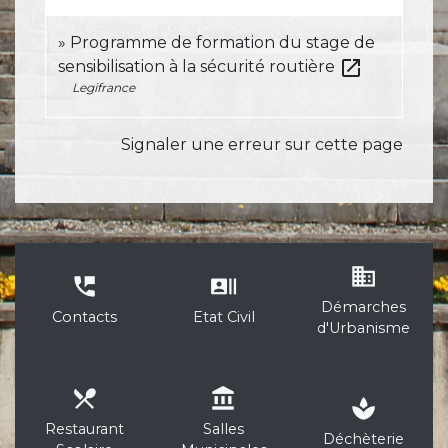
Programme de formation du stage de
open_in_new
sensibilisation à la sécurité routière
Legifrance
Signaler une erreur sur cette page
business
perm_phone_msg
recent_actors
Démarches
Contacts
Etat Civil
d'Urbanisme
local_dining
account_balance
spa
Restaurant
Salles
Déchèterie