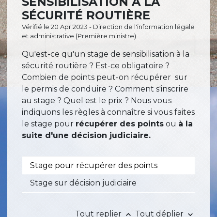
SENSIBILISATION À LA
SÉCURITÉ ROUTIÈRE
Vérifié le 20 Apr 2023 - Direction de l'information légale
et administrative (Première ministre)
Qu'est-ce qu'un stage de sensibilisation à la
sécurité routière ? Est-ce obligatoire ?
Combien de points peut-on récupérer sur
le permis de conduire ? Comment s'inscrire
au stage ? Quel est le prix ? Nous vous
indiquons les règles à connaître si vous faites
le stage pour
récupérer des points
ou
à la
suite d'une décision judiciaire.
Stage pour récupérer des points
Stage sur décision judiciaire
Tout replier
Tout déplier
keyboard_arrow_up
keyboard_arrow_down