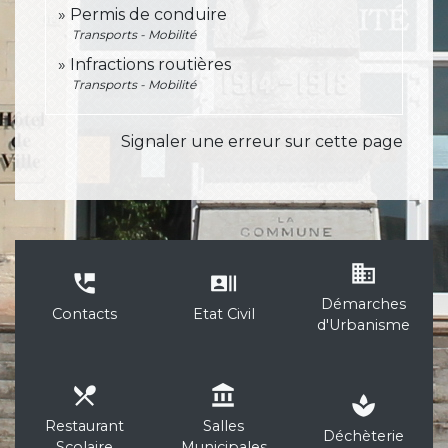
Permis de conduire
Transports - Mobilité
Infractions routières
Transports - Mobilité
Signaler une erreur sur cette page
business
perm_phone_msg
recent_actors
Démarches
Contacts
Etat Civil
d'Urbanisme
local_dining
account_balance
spa
Restaurant
Salles
Déchèterie
Scolaire
Municipales