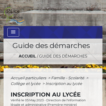
menu
Guide des démarches
ACCUEIL
/
GUIDE DES DÉMARCHES
Accueil particuliers
>
Famille - Scolarité
>
Collège et lycée
>
Inscription au lycée
INSCRIPTION AU LYCÉE
Vérifié le 05 May 2023 - Direction de l'information
légale et administrative (Première ministre)