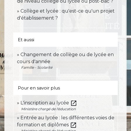
de niveau collège ou lycée ou post-bac ?
Collège et lycée : qu'est-ce qu'un projet
d'établissement ?
Et aussi
Changement de collège ou de lycée en
cours d'année
Famille - Scolarité
Pour en savoir plus
open_in_new
L'inscription au lycée
Ministère chargé de l'éducation
Entrée au lycée : les différentes voies de
open_in_new
formation et diplômes
Ministère chargé de l'éducation