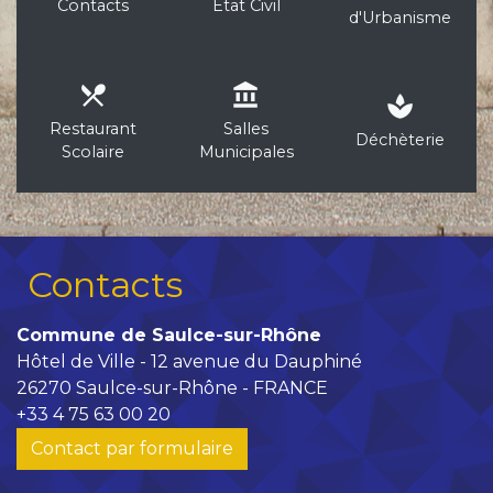
Contacts
Etat Civil
d'Urbanisme
local_dining
account_balance
spa
Restaurant
Salles
Déchèterie
Scolaire
Municipales
Contacts
Commune de Saulce-sur-Rhône
Hôtel de Ville - 12 avenue du Dauphiné
26270 Saulce-sur-Rhône - FRANCE
+33 4 75 63 00 20
Contact par formulaire