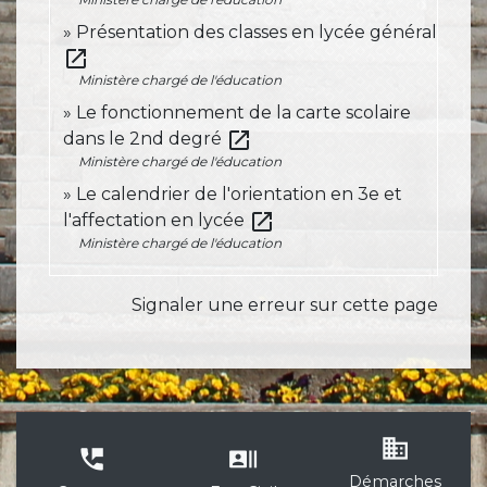
Présentation des classes en lycée général
open_in_new
Ministère chargé de l'éducation
Le fonctionnement de la carte scolaire
open_in_new
dans le 2nd degré
Ministère chargé de l'éducation
Le calendrier de l'orientation en 3e et
open_in_new
l'affectation en lycée
Ministère chargé de l'éducation
Signaler une erreur sur cette page
business
perm_phone_msg
recent_actors
Démarches