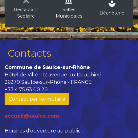
local_dining
account_balance
spa
Restaurant
Salles
Déchèterie
Scolaire
Municipales
Contacts
Commune de Saulce-sur-Rhône
Hôtel de Ville - 12 avenue du Dauphiné
26270 Saulce-sur-Rhône - FRANCE
+33 4 75 63 00 20
Contact par formulaire
accueil@saulce.com
Horaires d'ouverture au public :