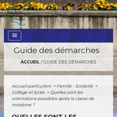
menu
Guide des démarches
ACCUEIL
/
GUIDE DES DÉMARCHES
Accueil particuliers
>
Famille - Scolarité
>
Collège et lycée
>
Quelles sont les
orientations possibles après la classe de
troisième ?
QUELLES SONT LES