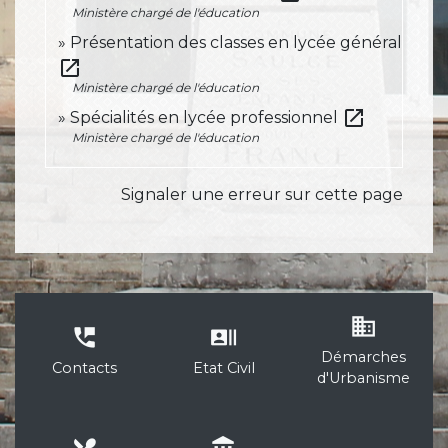
Ministère chargé de l'éducation
Présentation des classes en lycée général
open_in_new
Ministère chargé de l'éducation
open_in_new
Spécialités en lycée professionnel
Ministère chargé de l'éducation
Signaler une erreur sur cette page
business
perm_phone_msg
recent_actors
Démarches
Contacts
Etat Civil
d'Urbanisme