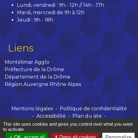
Lundi, vendredi : 9h - 12h // 14h - 17h
Mardi, mercredi de 9h à 12h
Jeudi : 9h - 18h
Liens
Montélimar Agglo
Préfecture de la Drôme
Département de la Drôme
Région Auvergne Rhône Alpes
Mentions légales
-
Politique de confidentialité
-
Accessibilité
-
Plan du site
-
Gestion des cookies
This site uses cookies and gives you control over what you want
to activate
OK, accept all
Deny all cookies
Personalize