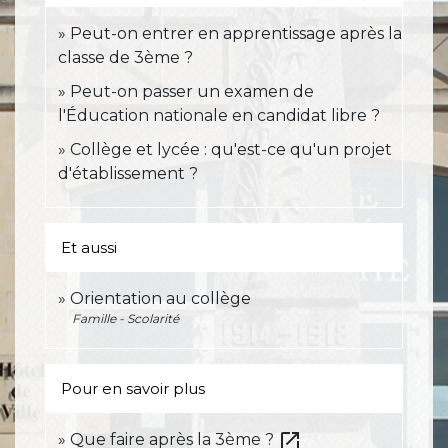
Peut-on entrer en apprentissage après la
classe de 3ème ?
Peut-on passer un examen de
l'Éducation nationale en candidat libre ?
Collège et lycée : qu'est-ce qu'un projet
d'établissement ?
Et aussi
Orientation au collège
Famille - Scolarité
Pour en savoir plus
open_in_new
Que faire après la 3ème ?