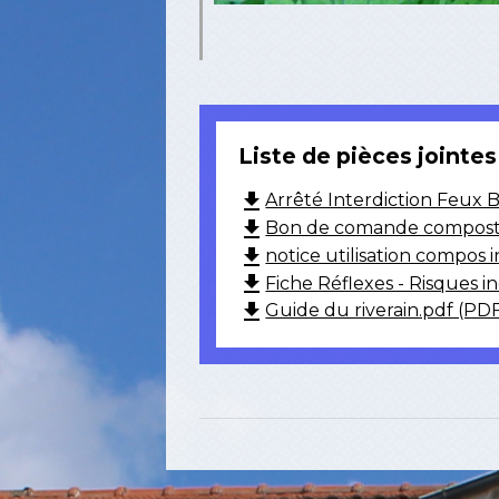
Liste de pièces jointes
file_download
Arrêté Interdiction Feux 
file_download
Bon de comande compost i
file_download
notice utilisation compos 
file_download
Fiche Réflexes - Risques i
file_download
Guide du riverain.pdf (PDF