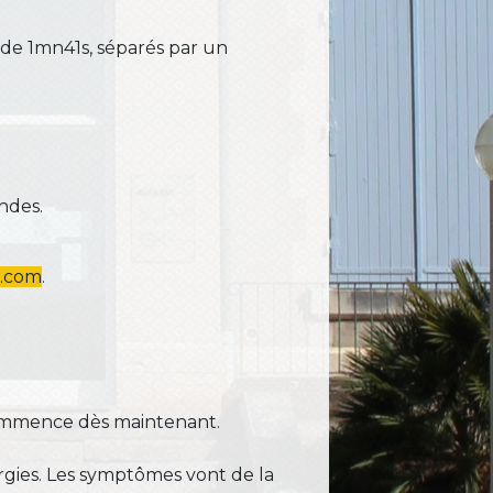
 de 1mn41s, séparés par un
ndes.
s.com
.
 commence dès maintenant.
gies. Les symptômes vont de la