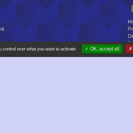
M
né
Pr
D
R
 control over what you want to activate
OK, accept all
 17h