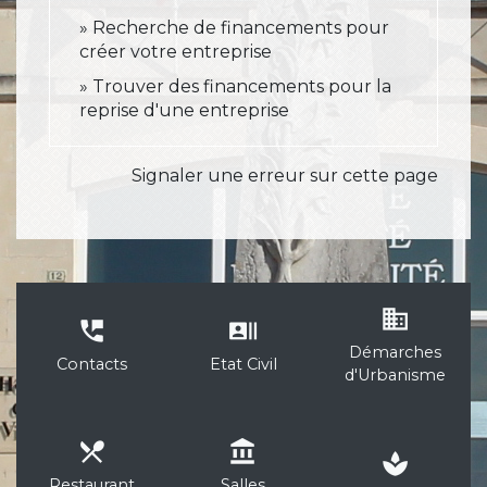
Recherche de financements pour
créer votre entreprise
Trouver des financements pour la
reprise d'une entreprise
Signaler une erreur sur cette page
business
perm_phone_msg
recent_actors
Démarches
Contacts
Etat Civil
d'Urbanisme
local_dining
account_balance
spa
Restaurant
Salles