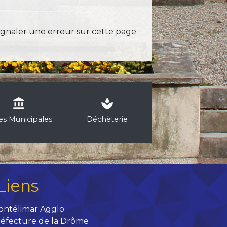
ignaler une erreur sur cette page
account_balance
spa
les Municipales
Déchèterie
Liens
ontélimar Agglo
éfecture de la Drôme