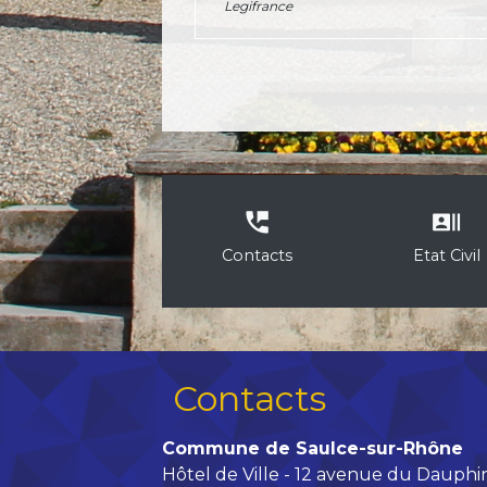
Legifrance
perm_phone_msg
recent_actors
Contacts
Etat Civil
Contacts
Commune de Saulce-sur-Rhône
Hôtel de Ville - 12 avenue du Dauphi