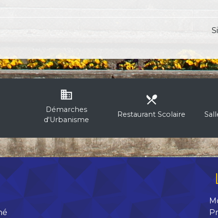
S
business
local_dining
Démarches
Restaurant Scolaire
Sal
d'Urbanisme
M
né
Pr