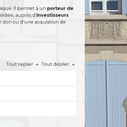
sique. Il permet à un
porteur de
édiée, auprès d'
investisseurs
n don ou d'une acquisition de
Tout replier
Tout déplier
keyboard_arrow_up
keyboard_arrow_down