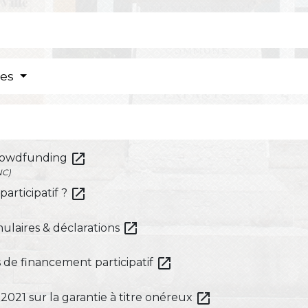
res
open_in_new
crowdfunding
NC)
open_in_new
articipatif ?
open_in_new
mulaires & déclarations
open_in_new
s de financement participatif
open_in_new
2021 sur la garantie à titre onéreux