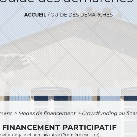
ACCUEIL
/
GUIDE DES DÉMARCHES
ement
>
Modes de financement
>
Crowdfunding ou finan
FINANCEMENT PARTICIPATIF
ormation légale et administrative (Première ministre)