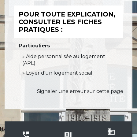
POUR TOUTE EXPLICATION,
CONSULTER LES FICHES
PRATIQUES :
Particuliers
Aide personnalisée au logement
(APL)
Loyer d'un logement social
Signaler une erreur sur cette page
business
perm_phone_msg
recent_actors