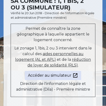
SA COMMUNE : 1, 1 BIS, 2
OU 3 (SIMULATEUR)
Vérifié le 20 Jun 2018 - Direction de l'information légale
et administrative (Première ministre)
Permet de connaître la zone
géographique à laquelle appartient le
logement concerné.
Le zonage 1, 1bis, 2 ou 3 intervient dans le
calcul des
aides personnelles au
logement (AL et APL)
et de la
réduction
de loyer de solidarité (RLS)
.
open_in_new
Accéder au simulateur
Direction de l'information légale et
administrative (Dila) - Première ministre