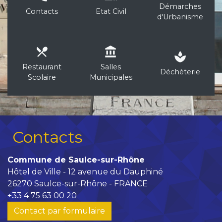
Démarches
Contacts
Etat Civil
d'Urbanisme
local_dining
account_balance
spa
Restaurant
Salles
Déchèterie
Scolaire
Municipales
Contacts
Commune de Saulce-sur-Rhône
Hôtel de Ville - 12 avenue du Dauphiné
26270 Saulce-sur-Rhône - FRANCE
+33 4 75 63 00 20
Contact par formulaire