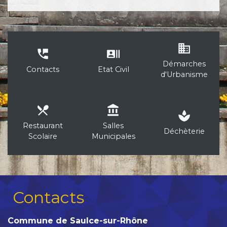
business
perm_phone_msg
recent_actors
Démarches
Contacts
Etat Civil
d'Urbanisme
local_dining
account_balance
spa
Restaurant
Salles
Déchèterie
Scolaire
Municipales
Contacts
Commune de Saulce-sur-Rhône