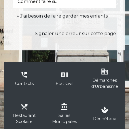
Comment faire si...
J'ai besoin de faire garder mes enfants
Signaler une erreur sur cette page
business
perm_phone_msg
recent_actors
Démarches
Contacts
Etat Civil
d'Urbanisme
local_dining
account_balance
spa
Restaurant
Salles
Déchèterie
Scolaire
Municipales