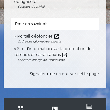
ou agricole
Secteurs d'activité
Pour en savoir plus
open_in_new
Portail géofoncier
Ordre des géomètres-experts
Site d'information sur la protection des
open_in_new
réseaux et canalisations
Ministère chargé de l'urbanisme
Signaler une erreur sur cette page
business
perm_phone_msg
recent_actors