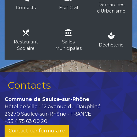
Démarches
Contacts
Etat Civil
d'Urbanisme
local_dining
account_balance
spa
Restaurant
Salles
Déchèterie
Scolaire
Municipales
Contacts
Commune de Saulce-sur-Rhône
Hôtel de Ville - 12 avenue du Dauphiné
26270 Saulce-sur-Rhône - FRANCE
+33 4 75 63 00 20
Contact par formulaire