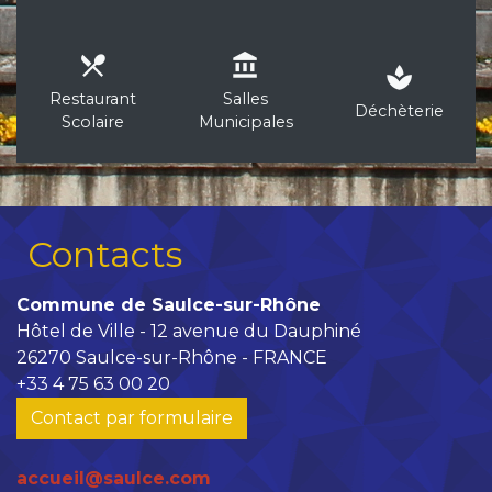
local_dining
account_balance
spa
Restaurant
Salles
Déchèterie
Scolaire
Municipales
Contacts
Commune de Saulce-sur-Rhône
Hôtel de Ville - 12 avenue du Dauphiné
26270 Saulce-sur-Rhône - FRANCE
+33 4 75 63 00 20
Contact par formulaire
accueil@saulce.com