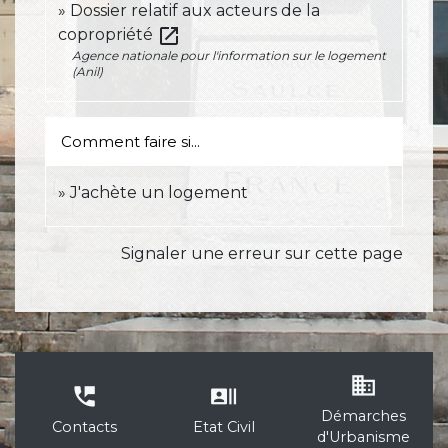
Dossier relatif aux acteurs de la
open_in_new
copropriété
Agence nationale pour l'information sur le logement
(Anil)
Comment faire si...
J'achète un logement
Signaler une erreur sur cette page
business
perm_phone_msg
recent_actors
Démarches
Contacts
Etat Civil
d'Urbanisme