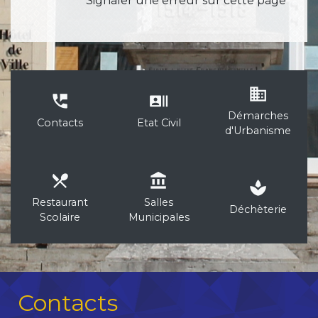
Signaler une erreur sur cette page
business
perm_phone_msg
recent_actors
Démarches
Contacts
Etat Civil
d'Urbanisme
local_dining
account_balance
spa
Restaurant
Salles
Déchèterie
Scolaire
Municipales
Contacts