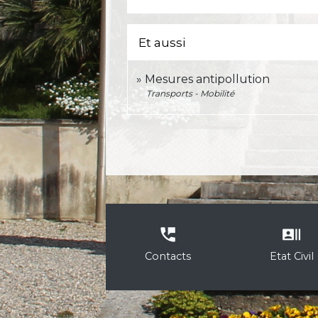
Et aussi
Mesures antipollution
Transports - Mobilité
perm_phone_msg
recent_actors
Contacts
Etat Civil