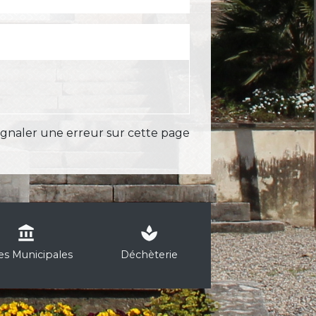
ignaler une erreur sur cette page
account_balance
spa
les Municipales
Déchèterie