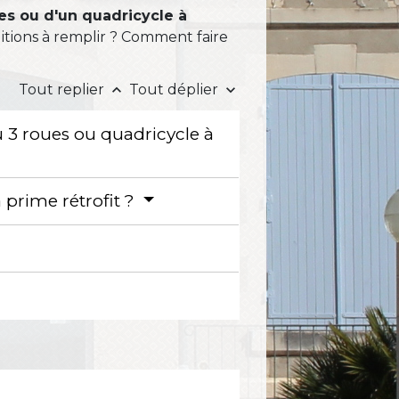
es ou d'un quadricycle à
tions à remplir ? Comment faire
Tout replier
Tout déplier
keyboard_arrow_up
keyboard_arrow_down
ou 3 roues ou quadricycle à
 prime rétrofit ?