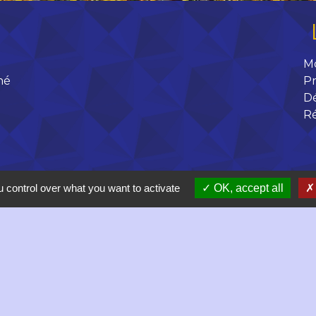
M
né
Pr
D
R
 control over what you want to activate
OK, accept all
 17h