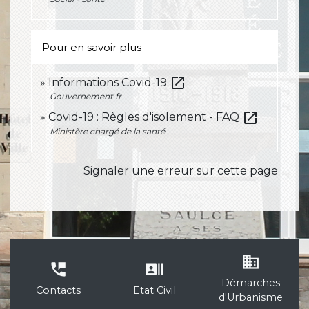
Pour en savoir plus
open_in_new
Informations Covid-19
Gouvernement.fr
open_in_new
Covid-19 : Règles d'isolement - FAQ
Ministère chargé de la santé
Signaler une erreur sur cette page
business
perm_phone_msg
recent_actors
Démarches
Contacts
Etat Civil
d'Urbanisme