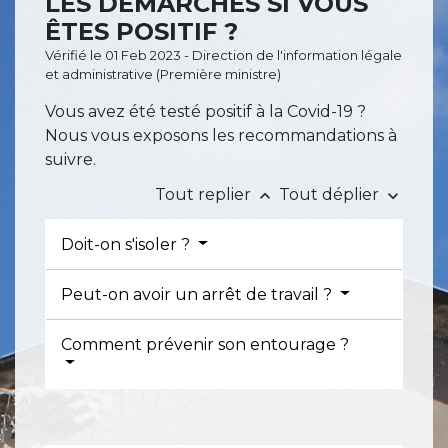
LES DÉMARCHES SI VOUS
ÊTES POSITIF ?
Vérifié le 01 Feb 2023 - Direction de l'information légale
et administrative (Première ministre)
Vous avez été testé positif à la Covid-19 ?
Nous vous exposons les recommandations à
suivre.
Tout replier
Tout déplier
keyboard_arrow_up
keyboard_arrow_down
Doit-on s'isoler ?
Peut-on avoir un arrêt de travail ?
Comment prévenir son entourage ?