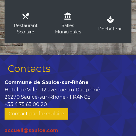
local_dining
account_balance
spa
Restaurant
Salles
Déchèterie
Scolaire
Municipales
Contacts
Commune de Saulce-sur-Rhône
Hôtel de Ville - 12 avenue du Dauphiné
26270 Saulce-sur-Rhône - FRANCE
+33 4 75 63 00 20
Contact par formulaire
accueil@saulce.com