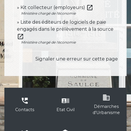
open_in_new
Kit collecteur (employeurs)
Ministère chargé de l'économie
Liste des éditeurs de logiciels de paie
engagés dans le prélèvement à la source
open_in_new
Ministère chargé de l'économie
Signaler une erreur sur cette page
business
perm_phone_msg
recent_actors
Démarches
Contacts
Etat Civil
d'Urbanisme