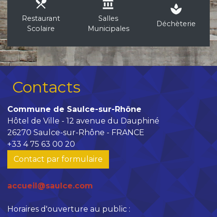
local_dining
account_balance
spa
Restaurant
Salles
Déchèterie
Scolaire
Municipales
Contacts
Commune de Saulce-sur-Rhône
Hôtel de Ville - 12 avenue du Dauphiné
26270 Saulce-sur-Rhône - FRANCE
+33 4 75 63 00 20
Contact par formulaire
accueil@saulce.com
Horaires d'ouverture au public :