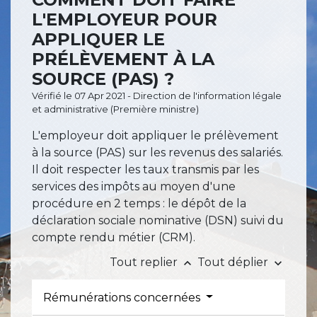
L'EMPLOYEUR POUR
APPLIQUER LE
PRÉLÈVEMENT À LA
SOURCE (PAS) ?
Vérifié le 07 Apr 2021 - Direction de l'information légale
et administrative (Première ministre)
L'employeur doit appliquer le prélèvement
à la source (PAS) sur les revenus des salariés.
Il doit respecter les taux transmis par les
services des impôts au moyen d'une
procédure en 2 temps : le dépôt de la
déclaration sociale nominative (DSN) suivi du
compte rendu métier (CRM).
Tout replier
Tout déplier
keyboard_arrow_up
keyboard_arrow_down
Rémunérations concernées