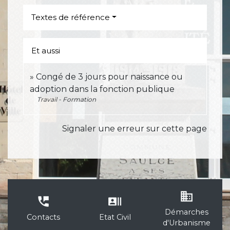
Textes de référence
Et aussi
Congé de 3 jours pour naissance ou
adoption dans la fonction publique
Travail - Formation
Signaler une erreur sur cette page
business
perm_phone_msg
recent_actors
Démarches
Contacts
Etat Civil
d'Urbanisme