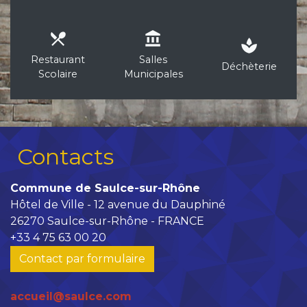
local_dining
account_balance
spa
Restaurant
Salles
Déchèterie
Scolaire
Municipales
Contacts
Commune de Saulce-sur-Rhône
Hôtel de Ville - 12 avenue du Dauphiné
26270 Saulce-sur-Rhône - FRANCE
+33 4 75 63 00 20
Contact par formulaire
accueil@saulce.com