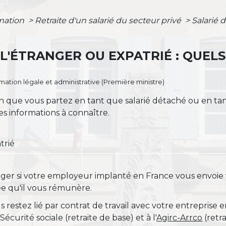
rmation
>
Retraite d'un salarié du secteur privé
>
Salarié d
L'ÉTRANGER OU EXPATRIÉ : QUELS
ormation légale et administrative (Première ministre)
elon que vous partez en tant que salarié détaché ou en ta
es informations à connaître.
trié
anger si votre employeur implanté en France vous envoie
iée qu'il vous rémunère.
estez lié par contrat de travail avec votre entreprise 
Sécurité sociale (retraite de base) et à l'
Agirc-Arrco
(retr