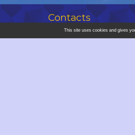
Contacts
This site uses cookies and gives you
Commune de Saulce-sur-Rhône
Hôtel de Ville - 12 avenue du Dauphi
26270 Saulce-sur-Rhône - FRANCE
+33 4 75 63 00 20
Contact par formulaire
accueil@saulce.com
Horaires d'ouverture de la Mairie :
Lundi, vendredi : 9h - 12h // 14h -
Mardi, mercredi de 9h à 12h
Jeudi : 9h - 18h