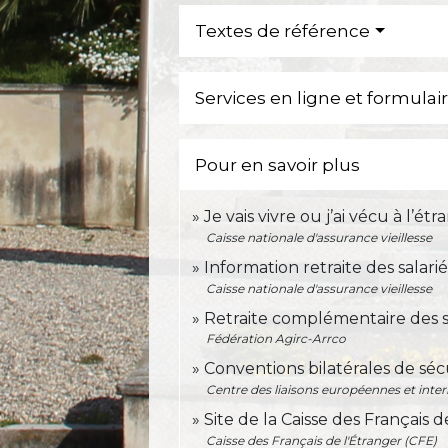
Textes de référence
Services en ligne et formulai
Pour en savoir plus
Je vais vivre ou j’ai vécu à l’ét
Caisse nationale d'assurance vieillesse
Information retraite des salari
Caisse nationale d'assurance vieillesse
Retraite complémentaire des s
Fédération Agirc-Arrco
Conventions bilatérales de séc
Centre des liaisons européennes et intern
Site de la Caisse des Français 
Caisse des Français de l'Étranger (CFE)