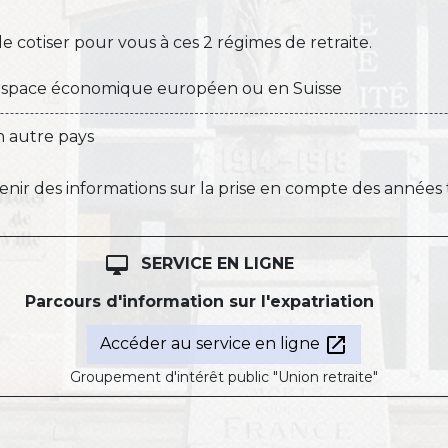
 cotiser pour vous à ces 2 régimes de retraite.
space économique européen ou en Suisse
 autre pays
nir des informations sur la prise en compte des années t
desktop_mac
SERVICE EN LIGNE
Parcours d'information sur l'expatriation
open_in_new
Accéder au service en ligne
Groupement d'intérêt public "Union retraite"