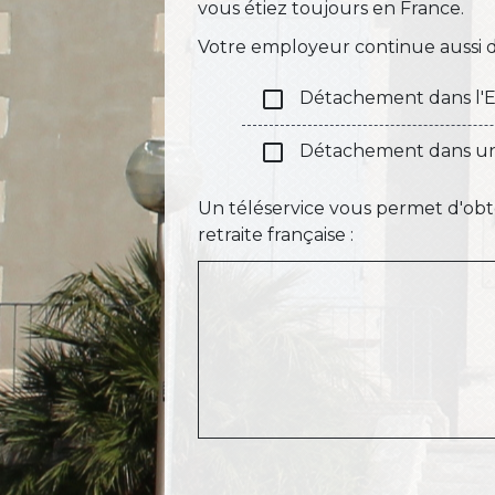
vous étiez toujours en France.
Votre employeur continue aussi de
check_box_outline_blank
Détachement dans l'E
check_box_outline_blank
Détachement dans un
Un téléservice vous permet d'obte
retraite française :