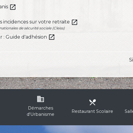
open_in_new
anis
open_in_new
es incidences sur votre retraite
ationales de sécurité sociale (Cleiss)
open_in_new
er : Guide d'adhésion
S
business
local_dining
Démarches
Restaurant Scolaire
Sal
d'Urbanisme