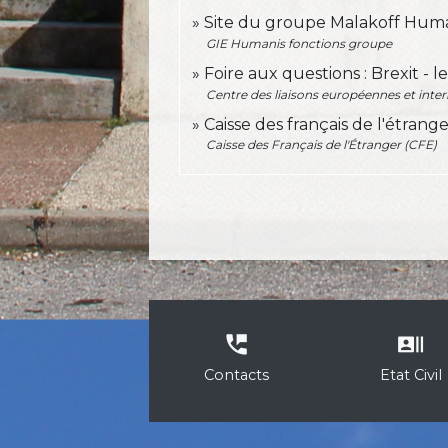
Site du groupe Malakoff Hum
GIE Humanis fonctions groupe
Foire aux questions : Brexit - l
Centre des liaisons européennes et intern
Caisse des français de l'étrang
Caisse des Français de l'Étranger (CFE)
perm_phone_msg
recent_actors
Contacts
Etat Civil