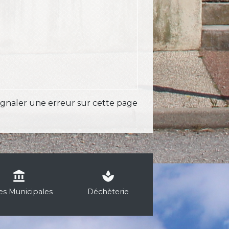
ignaler une erreur sur cette page
account_balance
spa
les Municipales
Déchèterie