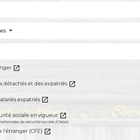
res
open_in_new
ranger
open_in_new
és détachés et des expatriés
open_in_new
alariés expatriés
open_in_new
urité sociale en vigueur
ationales de sécurité sociale (Cleiss)
open_in_new
de l'étranger (CFE)