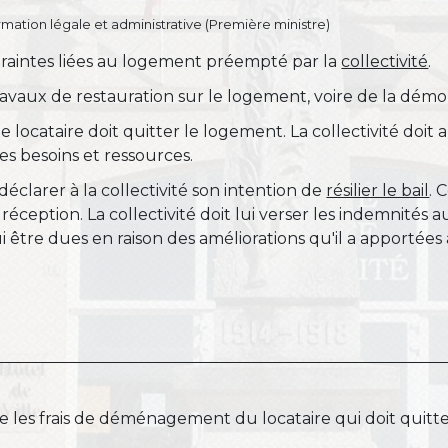
ormation légale et administrative (Première ministre)
ntraintes liées au logement préempté par la
collectivité
.
e travaux de restauration sur le logement, voire de la dém
 le locataire doit quitter le logement. La collectivité doi
s besoins et ressources.
éclarer à la collectivité son intention de
résilier le bail
. 
ception. La collectivité doit lui verser les indemnités 
 être dues en raison des améliorations qu'il a apportée
ge les frais de déménagement du locataire qui doit quitt