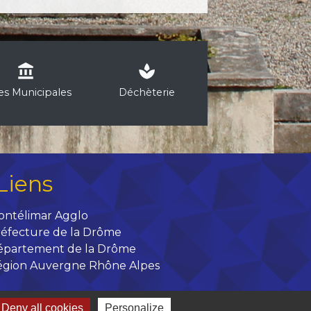
account_balance
spa
les Municipales
Déchèterie
Liens
ontélimar Agglo
éfecture de la Drôme
épartement de la Drôme
égion Auvergne Rhône Alpes
Deny all cookies
Personalize