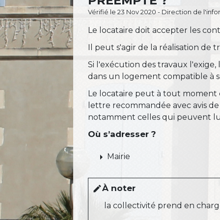
PRÉEMPTÉ ?
Vérifié le 23 Nov 2020 - Direction de l'inf
Le locataire doit accepter les co
Il peut s'agir de la réalisation d
Si l'exécution des travaux l'exige,
dans un logement compatible à se
Le locataire peut à tout moment d
lettre recommandée avec avis de ré
notamment celles qui peuvent lui
Où s’adresser ?
arrow_right
Mairie
À noter
edit
la collectivité prend en char