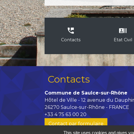
perm_phone_msg
recent_actors
Contacts
Etat Civil
Contacts
Commune de Saulce-sur-Rhône
Hôtel de Ville - 12 avenue du Dauphi
26270 Saulce-sur-Rhône - FRANCE
+33 4 75 63 00 20
Contact par formulaire
This site uses cookies and gives you