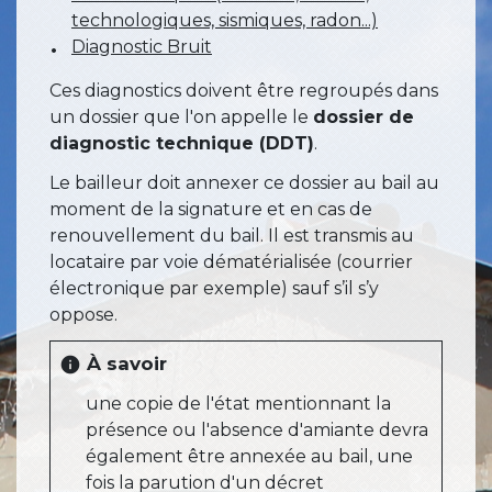
technologiques, sismiques, radon...)
Diagnostic Bruit
Ces diagnostics doivent être regroupés dans
un dossier que l'on appelle le
dossier de
diagnostic technique (DDT)
.
Le bailleur doit annexer ce dossier au bail au
moment de la signature et en cas de
renouvellement du bail. Il est transmis au
locataire par voie dématérialisée (courrier
électronique par exemple) sauf s’il s’y
oppose.
À savoir
info
une copie de l'état mentionnant la
présence ou l'absence d'amiante devra
également être annexée au bail, une
fois la parution d'un décret