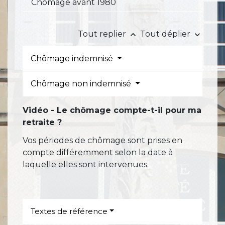
Chômage avant 1980
Tout replier
Tout déplier
keyboard_arrow_up
keyboard_arrow_down
Chômage indemnisé
Chômage non indemnisé
Vidéo - Le chômage compte-t-il pour ma
retraite ?
Vos périodes de chômage sont prises en
compte différemment selon la date à
laquelle elles sont intervenues.
Textes de référence