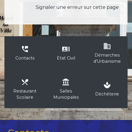
Signaler une erreur sur cette page
business
perm_phone_msg
recent_actors
Démarches
Contacts
Etat Civil
d'Urbanisme
local_dining
account_balance
spa
Restaurant
Salles
Déchèterie
Scolaire
Municipales