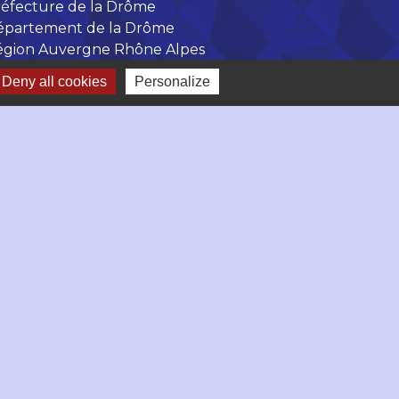
éfecture de la Drôme
épartement de la Drôme
égion Auvergne Rhône Alpes
Deny all cookies
Personalize
-
Gestion des cookies