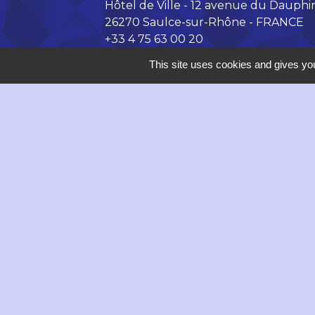
Hôtel de Ville - 12 avenue du Dauphi
26270 Saulce-sur-Rhône - FRANCE
+33 4 75 63 00 20
Contact par formulaire
This site uses cookies and gives you
accueil@saulce.com
Horaires d'ouverture de la Mairie :
Lundi, vendredi : 9h - 12h // 14h -
Mardi, mercredi de 9h à 12h
Jeudi : 9h - 18h
Mentions légales
-
P