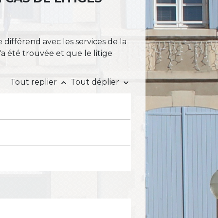
différend avec les services de la
a été trouvée et que le litige
Tout replier
Tout déplier
keyboard_arrow_up
keyboard_arrow_down