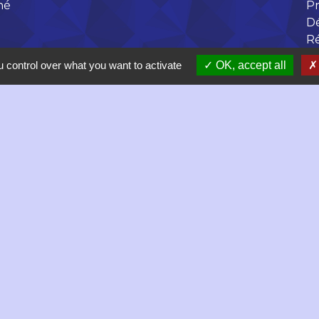
né
Pr
D
R
 control over what you want to activate
OK, accept all
 17h
olitique de confidentialité
-
Accessibilité
-
Plan du site
Site créé en partenariat avec Réseau des Communes