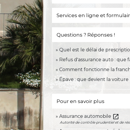
Services en ligne et formulai
Questions ? Réponses !
Quel est le délai de prescript
Refus d'assurance auto : que f
Comment fonctionne la franch
Épave : que devient la voiture
Pour en savoir plus
open_in_new
Assurance automobile
Autorité de contrôle prudentiel et de ré