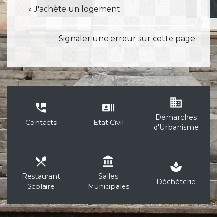
J'achète un logement
Signaler une erreur sur cette page
business
perm_phone_msg
recent_actors
Démarches
Contacts
Etat Civil
d'Urbanisme
local_dining
account_balance
spa
Restaurant
Salles
Déchèterie
Scolaire
Municipales