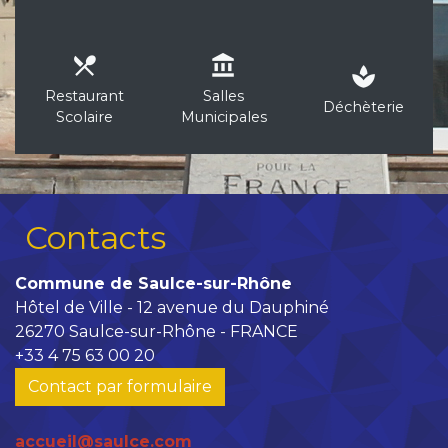
local_dining
account_balance
spa
Restaurant
Salles
Déchèterie
Scolaire
Municipales
Contacts
Commune de Saulce-sur-Rhône
Hôtel de Ville - 12 avenue du Dauphiné
26270 Saulce-sur-Rhône - FRANCE
+33 4 75 63 00 20
Contact par formulaire
accueil@saulce.com