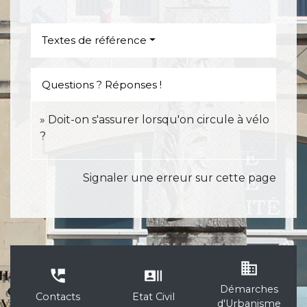
Textes de référence
Questions ? Réponses !
Doit-on s'assurer lorsqu'on circule à vélo
?
Signaler une erreur sur cette page
business
perm_phone_msg
recent_actors
Démarches
Contacts
Etat Civil
d'Urbanisme