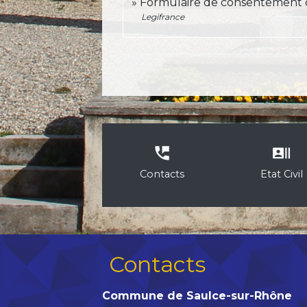
Formulaire de consentement 
Legifrance
perm_phone_msg
recent_actors
Contacts
Etat Civil
Contacts
Commune de Saulce-sur-Rhône