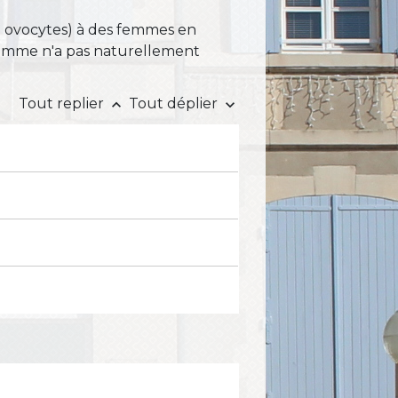
u ovocytes) à des femmes en
 femme n'a pas naturellement
Tout replier
Tout déplier
keyboard_arrow_up
keyboard_arrow_down