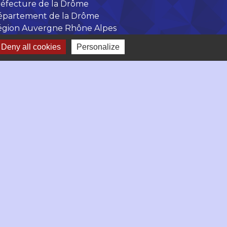
éfecture de la Drôme
épartement de la Drôme
égion Auvergne Rhône Alpes
Deny all cookies
Personalize
-
Gestion des cookies