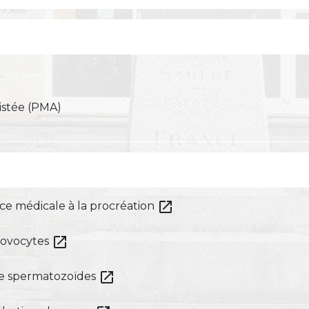
istée (PMA)
open_in_new
ance médicale à la procréation
open_in_new
d'ovocytes
open_in_new
 de spermatozoïdes