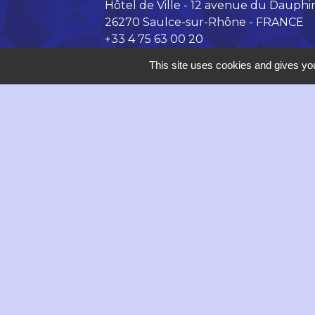
Hôtel de Ville - 12 avenue du Dauphi
26270 Saulce-sur-Rhône - FRANCE
+33 4 75 63 00 20
Contact par formulaire
This site uses cookies and gives you
accueil@saulce.com
Horaires d'ouverture de la Mairie :
Lundi, vendredi : 9h - 12h // 14h -
Mardi, mercredi de 9h à 12h
Jeudi : 9h - 18h
Mentions légales
-
P