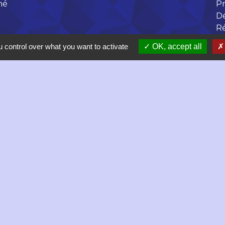
né
Pr
D
R
 control over what you want to activate
OK, accept all
 17h
olitique de confidentialité
-
Accessibilité
-
Plan du site
Site créé en partenariat avec Réseau des Communes