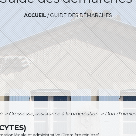
ACCUEIL
/
GUIDE DES DÉMARCHES
té
>
Grossesse, assistance à la procréation
>
Don d'ovules
CYTES)
ormation légale et administrative (Première ministre)