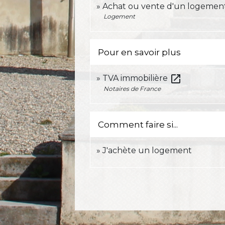
Achat ou vente d'un logemen
Logement
Pour en savoir plus
open_in_new
TVA immobilière
Notaires de France
Comment faire si...
J'achète un logement