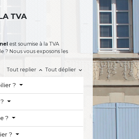
LA TVA
nel
est soumise à la TVA
le ? Nous vous exposons les
Tout replier
Tout déplier
keyboard_arrow_up
keyboard_arrow_down
lier ?
 ?
re ?
ier ?