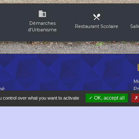
business
local_dining
Démarches
Restaurant Scolaire
Sal
d'Urbanisme
M
né
Pr
D
 control over what you want to activate
OK, accept all
R