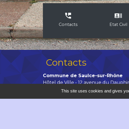
perm_phone_msg
recent_actors
Contacts
Etat Civil
Contacts
Commune de Saulce-sur-Rhône
Hôtel de Ville - 12 avenue du Dauphi
26270 Saulce-sur-Rhône - FRANCE
This site uses cookies and gives you
+33 4 75 63 00 20
Contact par formulaire
accueil@saulce.com