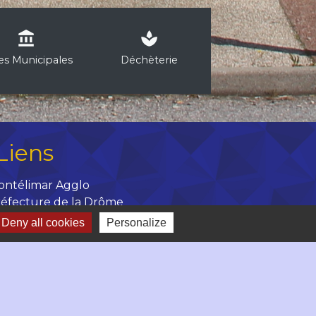
account_balance
spa
les Municipales
Déchèterie
Liens
ontélimar Agglo
éfecture de la Drôme
épartement de la Drôme
Deny all cookies
Personalize
égion Auvergne Rhône Alpes