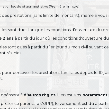
ormation légale et administrative (Première ministre)
 des prestations (sans limite de montant), même si vous
 elles sont dues lorsque les conditions d'ouverture du dro
de
2 ans
à partir du jour où les conditions d'ouverture du
iales sont dues à partir du 1
er
jour du
mois civil
suivant ce
ont réunies.
 pour percevoir les prestations familiales depuis le 10 jui
t.
s obéissent à
d'autres règles
. Il en est ainsi
notamment
de présence parentale (AJPP)
, le versement est dû à partir