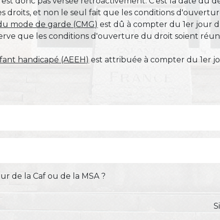
'est donc pas versée rétroactivement. C'est la date du d
droits, et non le seul fait que les conditions d'ouvertur
 du mode de garde (CMG)
est dû à compter du 1
er
jour 
ve que les conditions d'ouverture du droit soient réunie
enfant handicapé (AEEH)
est attribuée à compter du 1
er
jo
r de la Caf ou de la MSA ?
S