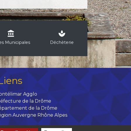
account_balance
spa
les Municipales
Déchèterie
Liens
ontélimar Agglo
éfecture de la Drôme
épartement de la Drôme
égion Auvergne Rhône Alpes