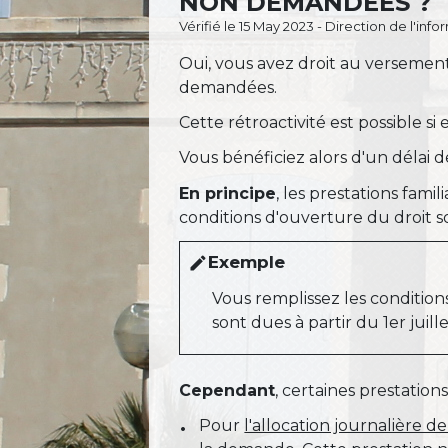
NON DEMANDÉES ?
Vérifié le 15 May 2023 - Direction de l'inf
Oui, vous avez droit au versement
demandées.
Cette rétroactivité est possible si
Vous bénéficiez alors d'un délai 
En principe
, les prestations famil
conditions d'ouverture du droit s
Exemple
edit
Vous remplissez les conditions
sont dues à partir du 1
er
juille
Cependant
, certaines prestation
Pour
l'allocation journalière 