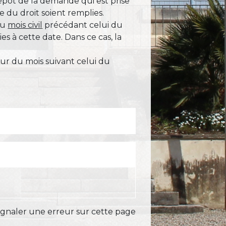
épôt de la demande qui est prise
e du droit soient remplies.
du
mois civil
précédant celui du
s à cette date. Dans ce cas, la
ur du mois suivant celui du
ignaler une erreur sur cette page