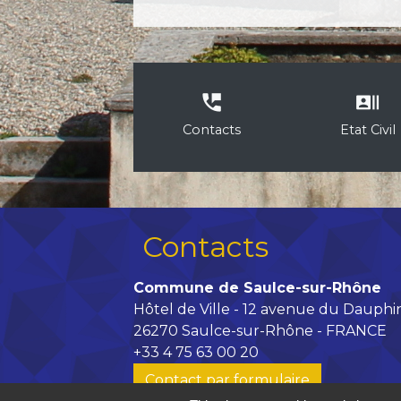
perm_phone_msg
recent_actors
Contacts
Etat Civil
Contacts
Commune de Saulce-sur-Rhône
Hôtel de Ville - 12 avenue du Dauphi
26270 Saulce-sur-Rhône - FRANCE
+33 4 75 63 00 20
Contact par formulaire