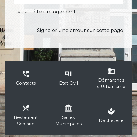
J'achète un logement
Signaler une erreur sur cette page
business
perm_phone_msg
recent_actors
Démarches
Contacts
Etat Civil
d'Urbanisme
local_dining
account_balance
spa
Restaurant
Salles
Déchèterie
Scolaire
Municipales