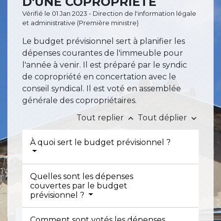
D'UNE COPROPRIÉTÉ
Vérifié le 01 Jan 2023 - Direction de l'information légale
et administrative (Première ministre)
Le budget prévisionnel sert à planifier les
dépenses courantes de l'immeuble pour
l'année à venir. Il est préparé par le syndic
de copropriété en concertation avec le
conseil syndical. Il est voté en assemblée
générale des copropriétaires.
Tout replier
Tout déplier
keyboard_arrow_up
keyboard_arrow_down
À quoi sert le budget prévisionnel ?
Quelles sont les dépenses
couvertes par le budget
prévisionnel ?
Comment sont votés les dépenses