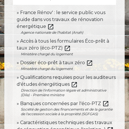
France Rénov' : le service public vous
guide dans vos travaux de rénovation
open_in_new
énergétique
Agence nationale de l'habitat (Anah)
Accès à tous les formulaires Éco-prêt à
open_in_new
taux zéro (éco-PTZ)
Ministère chargé du logement
open_in_new
Dossier éco-prêt à taux zéro
Ministère chargé du logement
Qualifications requises pour les auditeurs
open_in_new
d'études énergétiques
Direction de l'information légale et administrative
(Dila) - Première ministre
open_in_new
Banques concernées par l'éco-PTZ
Société de gestion des financements et de la garantie
de l'accession sociale à la propriété (SGFGAS)
Caractéristiques techniques des travaux