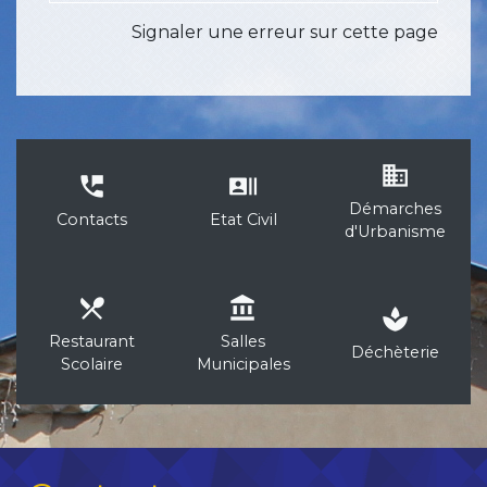
Signaler une erreur sur cette page
business
perm_phone_msg
recent_actors
Démarches
Contacts
Etat Civil
d'Urbanisme
local_dining
account_balance
spa
Restaurant
Salles
Déchèterie
Scolaire
Municipales