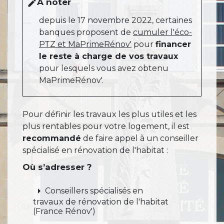
À noter
edit
depuis le 17 novembre 2022, certaines
banques proposent de
cumuler l'éco-
PTZ et MaPrimeRénov'
pour
financer
le reste à charge de vos travaux
pour lesquels vous avez obtenu
MaPrimeRénov'.
Pour définir les travaux les plus utiles et les
plus rentables pour votre logement, il est
recommandé
de faire appel à un conseiller
spécialisé en rénovation de l'habitat :
Où s’adresser ?
arrow_right
Conseillers spécialisés en
travaux de rénovation de l'habitat
(France Rénov')