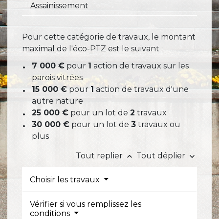
Assainissement
Pour cette catégorie de travaux, le montant
maximal de l'éco-PTZ est le suivant :
7 000 €
pour
1
action de travaux sur les
parois vitrées
15 000 €
pour
1
action de travaux d'une
autre nature
25 000 €
pour un lot de
2
travaux
30 000 €
pour un lot de
3
travaux ou
plus
Tout replier
Tout déplier
keyboard_arrow_up
keyboard_arrow_down
Choisir les travaux
Vérifier si vous remplissez les
conditions