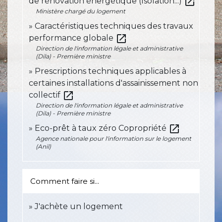
open_in_new
de rénovation énergétique (Isolation...)
Ministère chargé du logement
Caractéristiques techniques des travaux
open_in_new
performance globale
Direction de l'information légale et administrative
(Dila) - Première ministre
Prescriptions techniques applicables à
certaines installations d'assainissement non
open_in_new
collectif
Direction de l'information légale et administrative
(Dila) - Première ministre
open_in_new
Eco-prêt à taux zéro Copropriété
Agence nationale pour l'information sur le logement
(Anil)
Comment faire si...
J'achète un logement