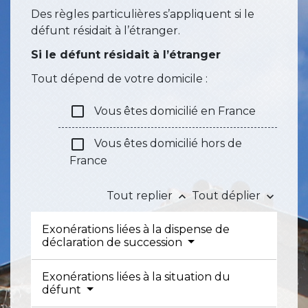
Des règles particulières s’appliquent si le
défunt résidait à l’étranger.
Si le défunt résidait à l’étranger
Tout dépend de votre domicile :
check_box_outline_blank
Vous êtes domicilié en France
check_box_outline_blank
Vous êtes domicilié hors de
France
Tout replier
Tout déplier
keyboard_arrow_up
keyboard_arrow_down
Exonérations liées à la dispense de
déclaration de succession
Exonérations liées à la situation du
défunt