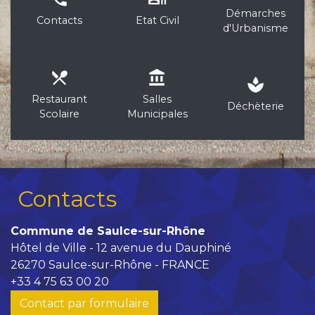
Démarches
Contacts
Etat Civil
d'Urbanisme
local_dining
account_balance
spa
Restaurant
Salles
Déchèterie
Scolaire
Municipales
Contacts
Commune de Saulce-sur-Rhône
Hôtel de Ville - 12 avenue du Dauphiné
26270 Saulce-sur-Rhône - FRANCE
+33 4 75 63 00 20
Contact par formulaire