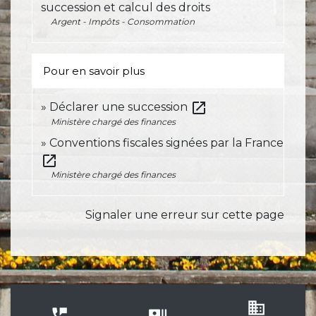
succession et calcul des droits
Argent - Impôts - Consommation
Pour en savoir plus
open_in_new
Déclarer une succession
Ministère chargé des finances
Conventions fiscales signées par la France
open_in_new
Ministère chargé des finances
Signaler une erreur sur cette page
business
perm_phone_msg
recent_actors