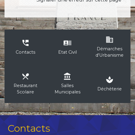
business
perm_phone_msg
recent_actors
Démarches
Contacts
Etat Civil
d'Urbanisme
local_dining
account_balance
spa
Restaurant
Salles
Déchèterie
Scolaire
Municipales
Contacts