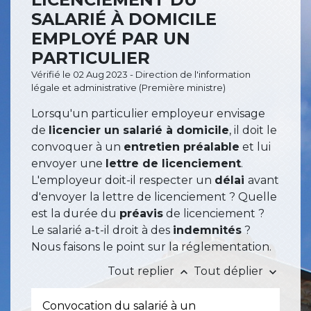
SALARIÉ À DOMICILE
EMPLOYÉ PAR UN
PARTICULIER
Vérifié le 02 Aug 2023 - Direction de l'information
légale et administrative (Première ministre)
Lorsqu'un particulier employeur envisage
de
licencier un salarié à domicile
, il doit le
convoquer à un
entretien préalable
et lui
envoyer une
lettre de licenciement
.
L'employeur doit-il respecter un
délai
avant
d'envoyer la lettre de licenciement ? Quelle
est la durée du
préavis
de licenciement ?
Le salarié a-t-il droit à des
indemnités
?
Nous faisons le point sur la réglementation.
Tout replier
Tout déplier
keyboard_arrow_up
keyboard_arrow_down
Convocation du salarié à un