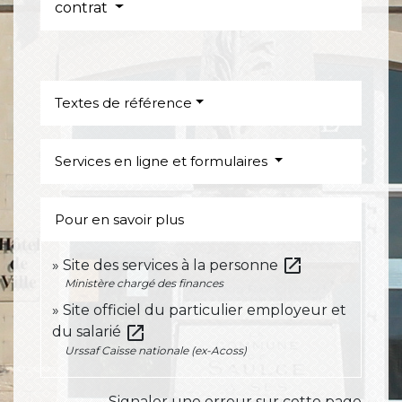
contrat
Textes de référence
Services en ligne et formulaires
Pour en savoir plus
open_in_new
Site des services à la personne
Ministère chargé des finances
Site officiel du particulier employeur et
open_in_new
du salarié
Urssaf Caisse nationale (ex-Acoss)
Signaler une erreur sur cette page