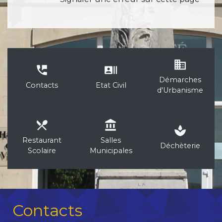
business
perm_phone_msg
recent_actors
Démarches
Contacts
Etat Civil
d'Urbanisme
local_dining
account_balance
spa
Restaurant
Salles
Déchèterie
Scolaire
Municipales
Contacts