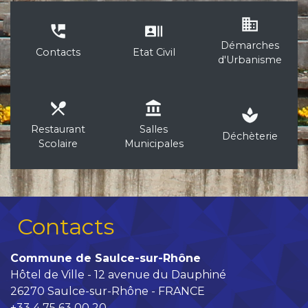
business
perm_phone_msg
recent_actors
Démarches
Contacts
Etat Civil
d'Urbanisme
local_dining
account_balance
spa
Restaurant
Salles
Déchèterie
Scolaire
Municipales
Contacts
Commune de Saulce-sur-Rhône
Hôtel de Ville - 12 avenue du Dauphiné
26270 Saulce-sur-Rhône - FRANCE
+33 4 75 63 00 20