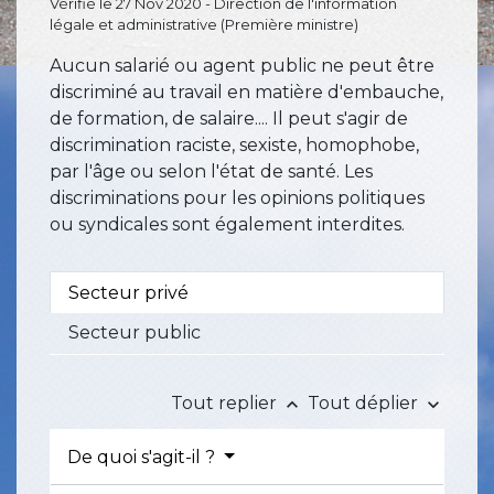
Vérifié le 27 Nov 2020 - Direction de l'information
légale et administrative (Première ministre)
Aucun salarié ou agent public ne peut être
discriminé au travail en matière d'embauche,
de formation, de salaire.... Il peut s'agir de
discrimination raciste, sexiste, homophobe,
par l'âge ou selon l'état de santé. Les
discriminations pour les opinions politiques
ou syndicales sont également interdites.
Secteur privé
Secteur public
Tout replier
Tout déplier
keyboard_arrow_up
keyboard_arrow_down
De quoi s'agit-il ?