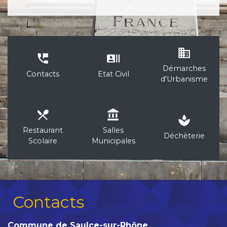
business
perm_phone_msg
recent_actors
Démarches
Contacts
Etat Civil
d'Urbanisme
local_dining
account_balance
spa
Restaurant
Salles
Déchèterie
Scolaire
Municipales
Contacts
Commune de Saulce-sur-Rhône