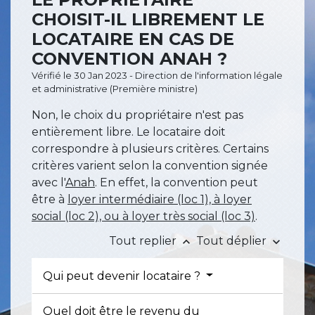
CHOISIT-IL LIBREMENT LE
LOCATAIRE EN CAS DE
CONVENTION ANAH ?
Vérifié le 30 Jan 2023 - Direction de l'information légale
et administrative (Première ministre)
Non, le choix du propriétaire n'est pas
entièrement libre. Le locataire doit
correspondre à plusieurs critères. Certains
critères varient selon la convention signée
avec l'
Anah
. En effet, la convention peut
être à
loyer intermédiaire (loc 1), à loyer
social (loc 2), ou à loyer très social (loc 3)
.
Tout replier
Tout déplier
keyboard_arrow_up
keyboard_arrow_down
Qui peut devenir locataire ?
Quel doit être le revenu du