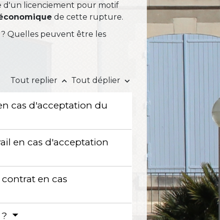
e d'un licenciement pour motif
f économique
de cette rupture.
 ? Quelles peuvent être les
Tout replier
Tout déplier
keyboard_arrow_up
keyboard_arrow_down
l en cas d'acceptation du
vail en cas d'acceptation
 contrat en cas
t ?