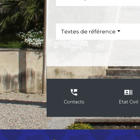
Textes de référence
perm_phone_msg
recent_actors
Contacts
Etat Civil