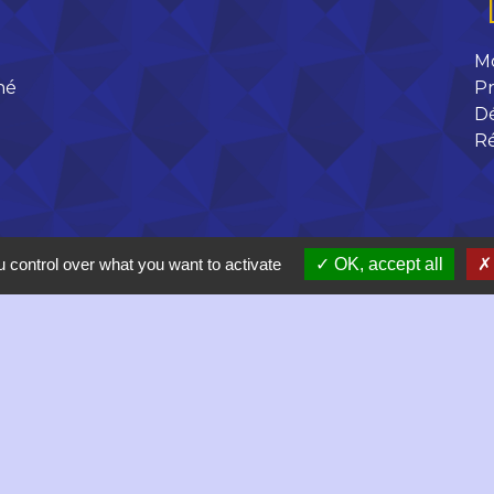
M
né
Pr
D
R
 control over what you want to activate
OK, accept all
 17h