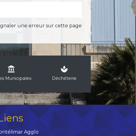
ignaler une erreur sur cette page
account_balance
spa
les Municipales
Déchèterie
Liens
ontélimar Agglo