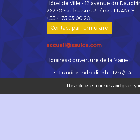
Hôtel de Ville - 12 avenue du Dauphi
26270 Saulce-sur-Rhône - FRANCE
+33 4 75 63 00 20
Contact par formulaire
accueil@saulce.com
Horaires d'ouverture de la Mairie :
Lundi, vendredi : 9h - 12h // 14h -
Mardi, mercredi de 9h à 12h
This site uses cookies and gives you
Jeudi : 9h - 18h
Mentions légales
-
P