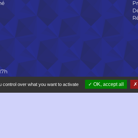
né
Pr
D
R
 17h
 control over what you want to activate
OK, accept all
olitique de confidentialité
-
Accessibilité
-
Plan du site
Site créé en partenariat avec Réseau des Communes