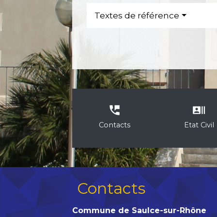
Textes de référence
perm_phone_msg
recent_actors
Contacts
Etat Civil
Contacts
Commune de Saulce-sur-Rhône