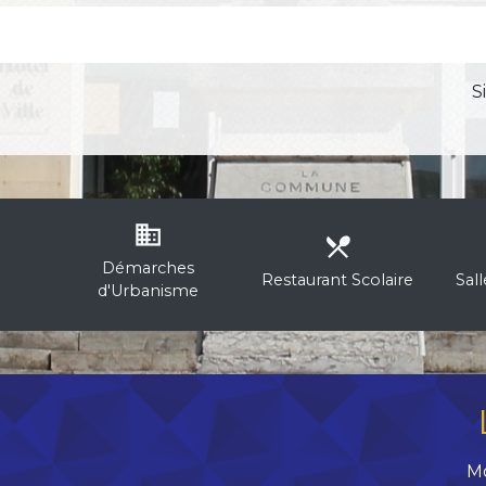
S
business
local_dining
Démarches
Restaurant Scolaire
Sal
d'Urbanisme
M