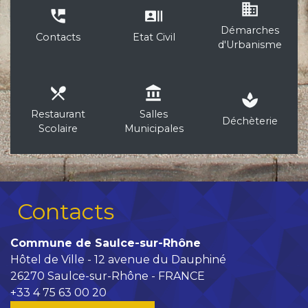
business
perm_phone_msg
recent_actors
Démarches
Contacts
Etat Civil
d'Urbanisme
local_dining
account_balance
spa
Restaurant
Salles
Déchèterie
Scolaire
Municipales
Contacts
Commune de Saulce-sur-Rhône
Hôtel de Ville - 12 avenue du Dauphiné
26270 Saulce-sur-Rhône - FRANCE
+33 4 75 63 00 20