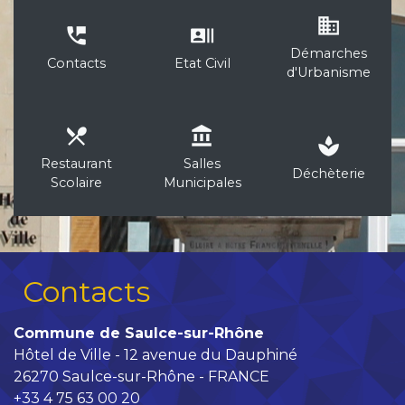
business
perm_phone_msg
recent_actors
Démarches
Contacts
Etat Civil
d'Urbanisme
local_dining
account_balance
spa
Restaurant
Salles
Déchèterie
Scolaire
Municipales
Contacts
Commune de Saulce-sur-Rhône
Hôtel de Ville - 12 avenue du Dauphiné
26270 Saulce-sur-Rhône - FRANCE
+33 4 75 63 00 20