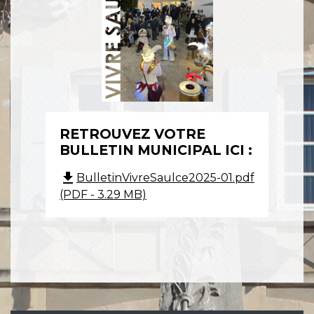
RETROUVEZ VOTRE
BULLETIN MUNICIPAL ICI :
file_download
BulletinVivreSaulce2025-01.pdf
(PDF - 3.29 MB)