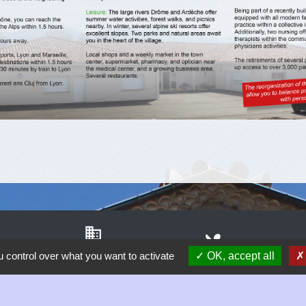
business
local_dining
Démarches
 control over what you want to activate
OK, accept all
Restaurant Scolaire
Sal
d'Urbanisme