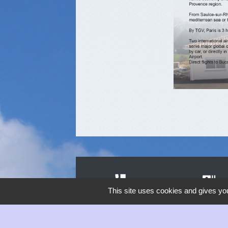
perm_phone_msg
recent_actors
This site uses cookies and gives you
Contacts
Etat Civil