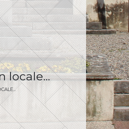
 locale...
ALE...